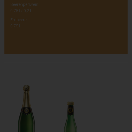
Beerenperlwein
0,75 l / 0,2 l
Erdbeere
0,75 l